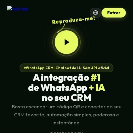
Entrar
Reproduza-me!
WhatsApp CRM · Chatbot de IA · Sem API oficial
A integração
#1
de WhatsApp
+ IA
no seu CRM
Basta escanear um código QR e conectar ao seu
CRM favorito, automação simples, poderosa e
instantânea.