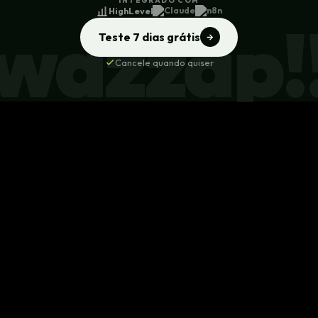
INTEGRADO COM
HighLevel
wazzap!
Teste 7 dias grátis
Cancele quando quiser