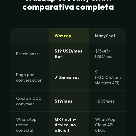
comparativa completa
Wazzap
ManyChat
$19 USD/mes
$15-45+
Precio base
flat
USD/mes
Sí
Pago por
✗ Sin extras
(~$0.05/conv
conversación
vía Meta API)
Costo 2,000
$19/mes
~$115/mes
conv/mes
WhatsApp
QR (multi-
WhatsApp
(cómo
device, no
Cloud API
conecta)
oficial)
oficial