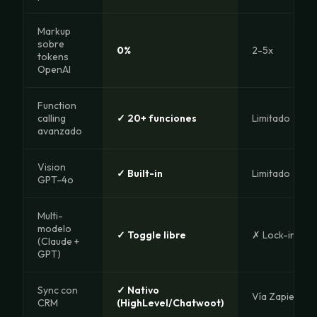
Markup
sobre
0%
2-5x
tokens
OpenAI
Function
calling
✓ 20+ funciones
Limitado
avanzado
Vision
✓ Built-in
Limitado
GPT-4o
Multi-
modelo
✓ Toggle libre
✗ Lock-in
(Claude +
GPT)
Sync con
✓ Nativo
Vía Zapier
CRM
(HighLevel/Chatwoot)