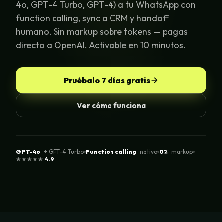
4o, GPT-4 Turbo, GPT-4) a tu WhatsApp con
function calling, sync a CRM y handoff
humano. Sin markup sobre tokens — pagas
directo a OpenAI. Activable en 10 minutos.
Pruébalo 7 días gratis
Ver cómo funciona
GPT-4o
+ GPT-4 Turbo
Function calling
nativo
0%
markup
★★★★★
4.9