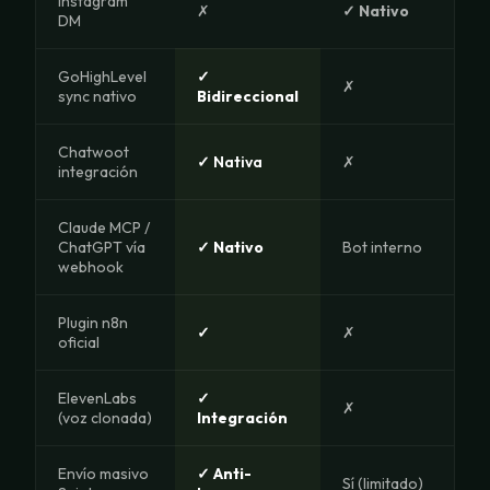
Instagram
✗
✓ Nativo
DM
GoHighLevel
✓
✗
sync nativo
Bidireccional
Chatwoot
✓ Nativa
✗
integración
Claude MCP /
ChatGPT vía
✓ Nativo
Bot interno
webhook
Plugin n8n
✓
✗
oficial
ElevenLabs
✓
✗
(voz clonada)
Integración
Envío masivo
✓ Anti-
Sí (limitado)