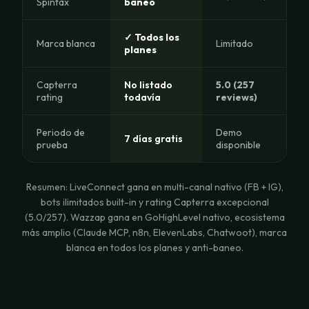
Spintax
baneo
✓ Todos los
Marca blanca
Limitado
planes
Capterra
No listado
5.0 (257
rating
todavía
reviews)
Periodo de
Demo
7 días gratis
prueba
disponible
Resumen: LiveConnect gana en multi-canal nativo (FB + IG),
bots ilimitados built-in y rating Capterra excepcional
(5.0/257). Wazzap gana en GoHighLevel nativo, ecosistema
más amplio (Claude MCP, n8n, ElevenLabs, Chatwoot), marca
blanca en todos los planes y anti-baneo.