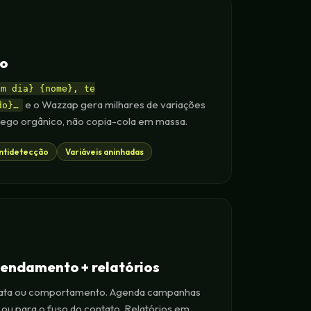
co
om dia} {nome}, te
e o Wazzap gera milhares de variações
do}…
fego orgânico, não copia-cola em massa.
ntidetecção
Variáveis aninhadas
endamento + relatórios
 data ou comportamento. Agenda campanhas
 ou para o fuso do contato. Relatórios em