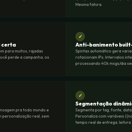
Mesma fatura.
✓
 certa
Anti-banimento built
 para muitos, rajadas
Spintax automático gera vari
Você perde a campanha, os
rotacionam IPs. Intervalos in
processando 40k msgs/dia sem
✓
Segmentação dinâmic
ensagem pra todo mundo e
Segmenta por tag, fonte, dat
 personalização real, sem
Personaliza com variáveis ({n
tempo real de entrega, leitura