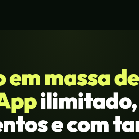
o em massa d
App
ilimitado
ntos e com ta