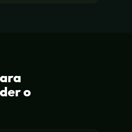
para
der o