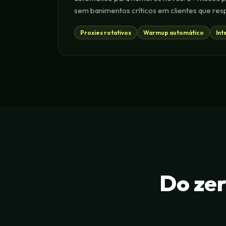
sem banimentos críticos em clientes que re
Proxies rotativos
Warmup automático
Int
Do ze