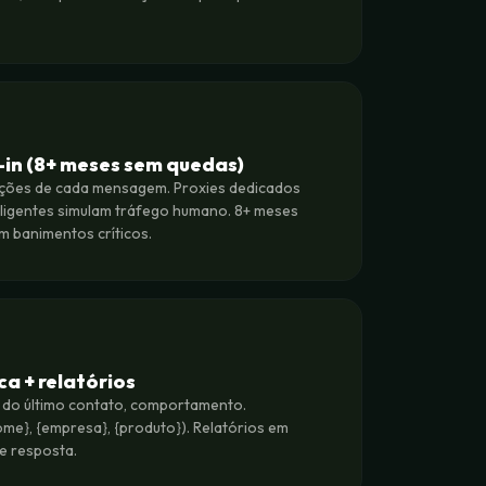
-in (8+ meses sem quedas)
ações de cada mensagem. Proxies dedicados
teligentes simulam tráfego humano. 8+ meses
 banimentos críticos.
a + relatórios
a do último contato, comportamento.
ome}, {empresa}, {produto}). Relatórios em
 e resposta.