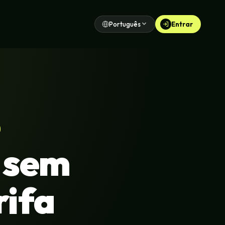
Português
Entrar
e
, sem
rifa