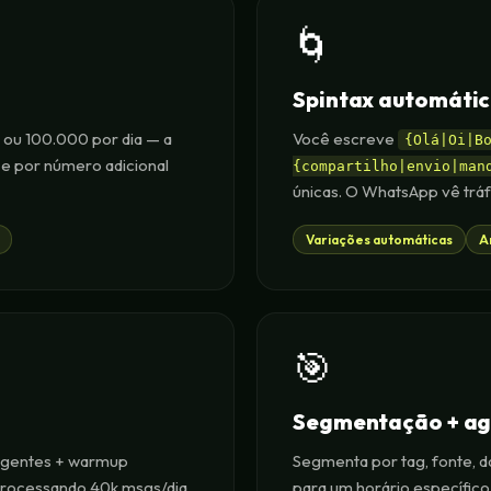
🌀
Spintax automáti
ou 100.000 por dia — a
Você escreve
{Olá|Oi|B
 e por número adicional
{compartilho|envio|man
únicas. O WhatsApp vê trá
Variações automáticas
A
🎯
Segmentação + ag
eligentes + warmup
Segmenta por tag, fonte,
processando 40k msgs/dia
para um horário específico