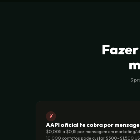
Fazer
m
3 p
✗
A API oficial te cobra por mensag
$0,005 a $0,15 por mensagem em marketing/uti
10.000 contatos pode custar $500–$1.500 US