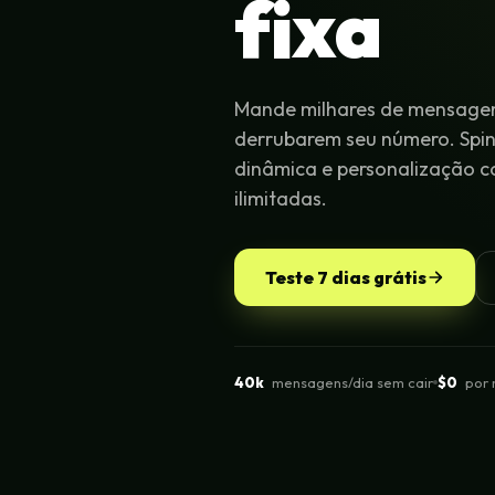
fixa
Mande milhares de mensagen
derrubarem seu número. Spi
dinâmica e personalização c
ilimitadas.
Teste 7 dias grátis
40k
mensagens/dia sem cair
$0
por