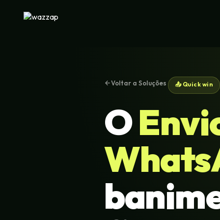
Voltar a Soluções
📤 Quick win
O
Envi
Whats
banime