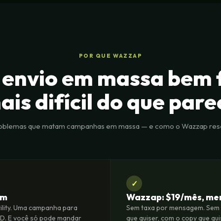
POR QUE WAZZAP
 envio em massa bem f
ais difícil do que pare
roblemas que matam campanhas em massa — e como o Wazzap reso
✓
em
Wazzap: $19/mês, men
lity. Uma campanha para
Sem taxa por mensagem. Sem 
D. E você só pode mandar
que quiser, com o copy que qu