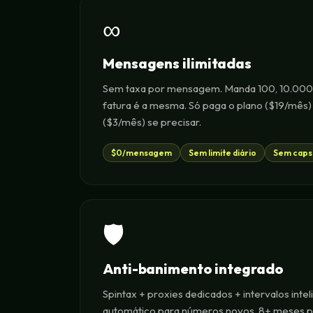
∞
Mensagens ilimitadas
Sem taxa por mensagem. Manda 100, 10.000 
fatura é a mesma. Só paga o plano ($19/mês)
($3/mês) se precisar.
$0/mensagem
Sem limite diário
Sem caps
🛡️
Anti-banimento integrado
Spintax + proxies dedicados + intervalos int
automático para números novos. 8+ meses 