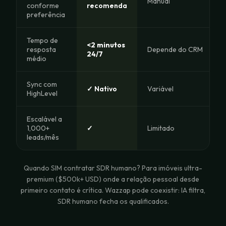
Manual
conforme
recomenda
preferência
Tempo de
<2 minutos
resposta
Depende do CRM
24/7
médio
Sync com
✓ Nativo
Variável
HighLevel
Escalável a
1,000+
✓
Limitado
leads/mês
Quando SIM contratar SDR humano? Para imóveis ultra-
premium ($500k+ USD) onde a relação pessoal desde
primeiro contato é crítica. Wazzap pode coexistir: IA filtra,
SDR humano fecha os qualificados.