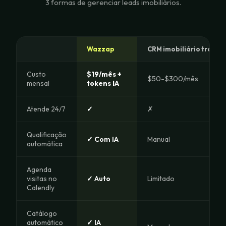
3 formas de gerenciar leads imobiliários.
Wazzap
CRM imobiliário tradici
Custo
$19/mês +
$50-$300/mês
mensal
tokens IA
Atende 24/7
✓
✗
Qualificação
✓ Com IA
Manual
automática
Agenda
visitas no
✓ Auto
Limitado
Calendly
Catálogo
automático
✓ IA