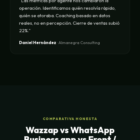
"Las métricas por agente nos cambiaron la
operación. Identificamos quién resolvía rápido,
quién se atoraba. Coaching basado en datos
reales, no en percepción. Cierre de ventas subió
22%."
Daniel Hernández
· Almanegra Consulting
COMPARATIVA HONESTA
Wazzap vs WhatsApp
Business app vs Front /