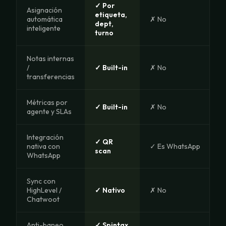
✓ Por
Asignación
etiqueta,
automática
✗ No
dept,
inteligente
turno
Notas internas
/
✓ Built-in
✗ No
transferencias
Métricas por
✓ Built-in
✗ No
agente y SLAs
Integración
✓ QR
nativa con
✓ Es WhatsApp
scan
WhatsApp
Sync con
HighLevel /
✓ Nativo
✗ No
Chatwoot
Anti-baneo
✓ Spintax