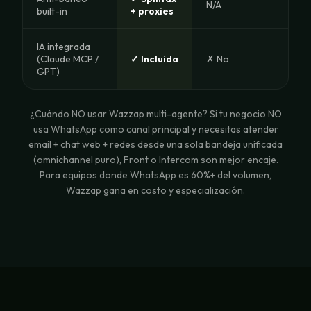
N/A
built-in
+ proxies
IA integrada
(Claude MCP /
✓ Incluida
✗ No
GPT)
¿Cuándo NO usar Wazzap multi-agente? Si tu negocio NO
usa WhatsApp como canal principal y necesitas atender
email + chat web + redes desde una sola bandeja unificada
(omnichannel puro), Front o Intercom son mejor encaje.
Para equipos donde WhatsApp es 60%+ del volumen,
Wazzap gana en costo y especialización.