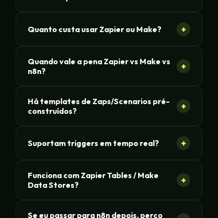
+
Quanto custa usar Zapier ou Make?
Quando vale a pena Zapier vs Make vs
+
n8n?
Há templates de Zaps/Scenarios pré-
+
construídos?
+
Suportam triggers em tempo real?
Funciona com Zapier Tables / Make
+
Data Stores?
Se eu passar para n8n depois, perco