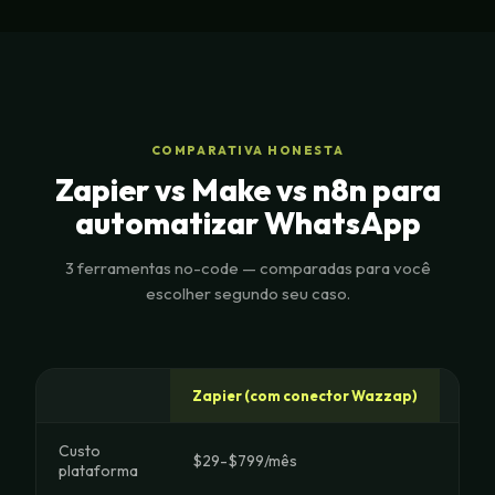
COMPARATIVA HONESTA
Zapier vs Make vs n8n para
automatizar WhatsApp
3 ferramentas no-code — comparadas para você
escolher segundo seu caso.
Zapier (com conector Wazzap)
Make
Custo
$29-$799/mês
$9-
plataforma