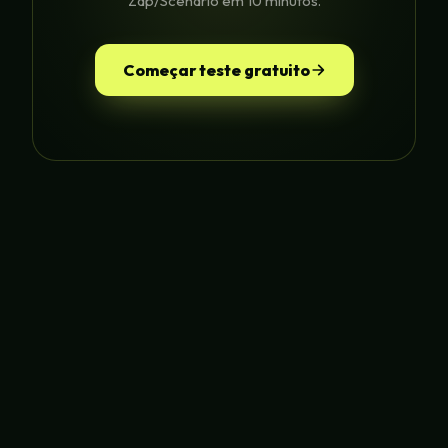
Zap/Scenario em 10 minutos.
Começar teste gratuito