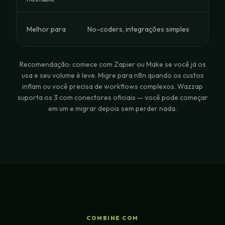
Visu
Melhor para
No-coders, integrações simples
méd
Recomendação: comece com Zapier ou Make se você já os
usa e seu volume é leve. Migre para n8n quando os custos
inflam ou você precisa de workflows complexos. Wazzap
suporta os 3 com conectores oficiais — você pode começar
em um e migrar depois sem perder nada.
COMBINE COM