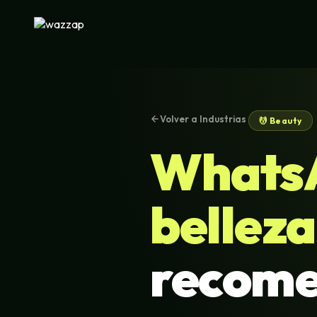
Volver a Industrias
💆 Beauty
WhatsA
belleza
recome