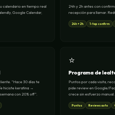
tu calendario en tiempo real
24h y 2h antes con confirma
lendly, Google Calendar,
recepción para llamar. Red
24h + 2h
1-tap confirm
⭐
l
Programa de lealt
liente. "Hace 30 días te
Puntos por cada visita, re
e hiciste keratina →
pide review en Google/Face
 semana con 20% off".
crece sin esfuerzo manual.
Puntos
Reviews auto