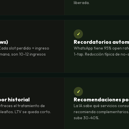
liberada.
✓
ows)
Recordatorios automá
Cada slot perdido = ingreso
WhatsApp tiene 95% open rate
semana, son 10-12 ingresos
1-tap. Reducción típica de no
✓
or historial
Recomendaciones por
ofreces el tratamiento de
La IA sabe qué servicios cons
pleaños. LTV se queda corto.
recomienda complementarios.
sube 30-40%.