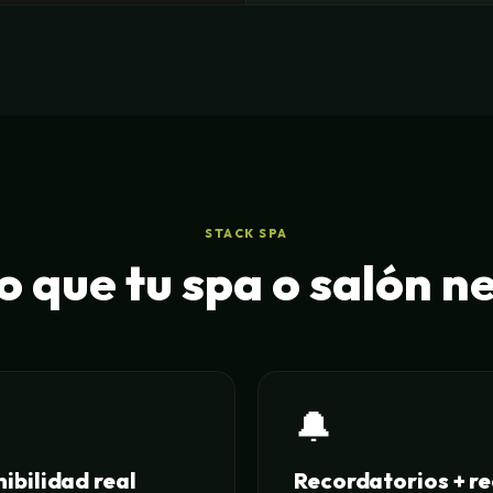
STACK SPA
o que tu spa o salón n
🔔
ibilidad real
Recordatorios + r