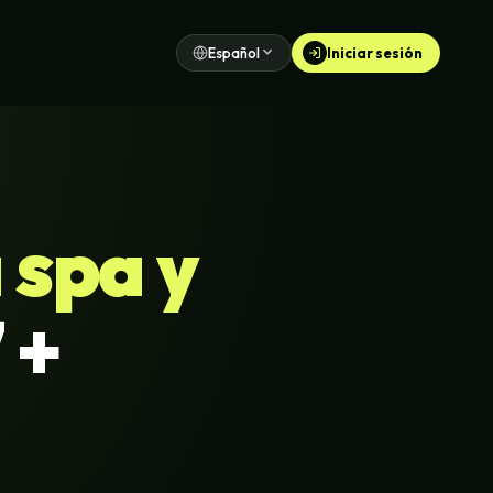
Español
Iniciar sesión
spa y
 +