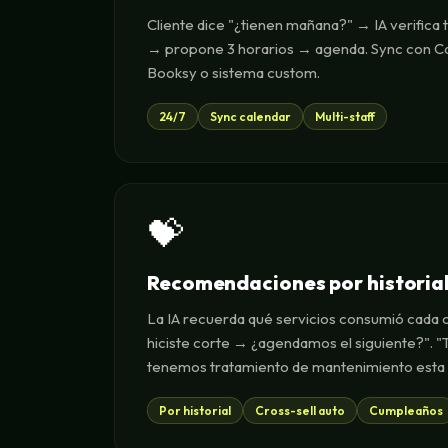
Cliente dice "¿tienen mañana?" → IA verifica 
→ propone 3 horarios → agenda. Sync con Ca
Booksy o sistema custom.
24/7
Sync calendar
Multi-staff
💝
Recomendaciones por historia
La IA recuerda qué servicios consumió cada c
hiciste corte → ¿agendamos el siguiente?". "T
tenemos tratamiento de mantenimiento esta
Por historial
Cross-sell auto
Cumpleaños