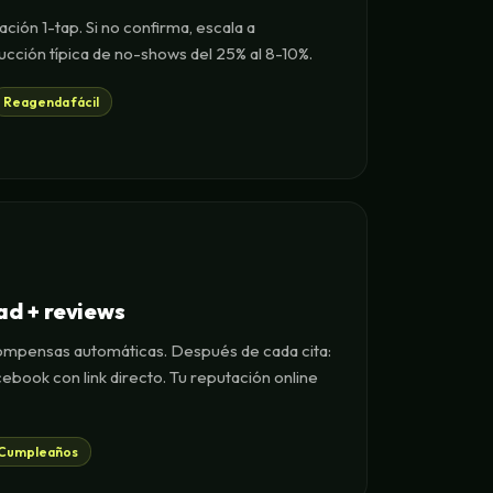
ción 1-tap. Si no confirma, escala a
ucción típica de no-shows del 25% al 8-10%.
Reagenda fácil
ad + reviews
compensas automáticas. Después de cada cita:
book con link directo. Tu reputación online
Cumpleaños