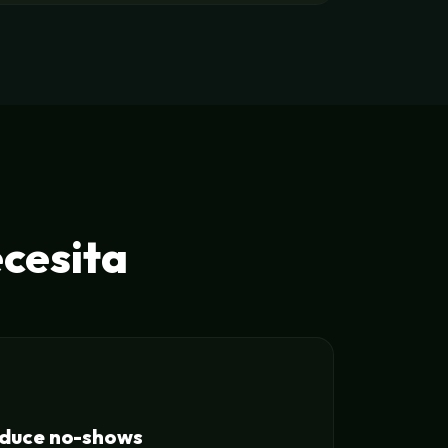
ecesita
educe no-shows