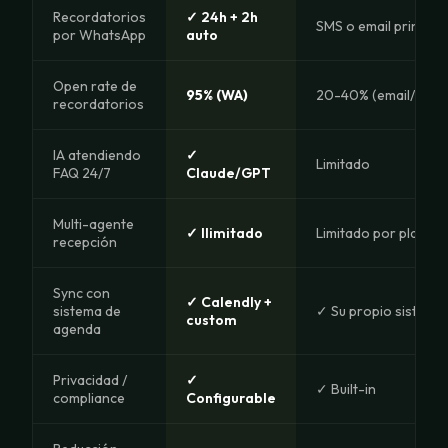
Recordatorios
✓ 24h + 2h
SMS o email princip
por WhatsApp
auto
Open rate de
95% (WA)
20-40% (email/SMS)
recordatorios
IA atendiendo
✓
Limitado
FAQ 24/7
Claude/GPT
Multi-agente
✓ Ilimitado
Limitado por plan
recepción
Sync con
✓ Calendly +
sistema de
✓ Su propio sistema
custom
agenda
Privacidad /
✓
✓ Built-in
compliance
Configurable