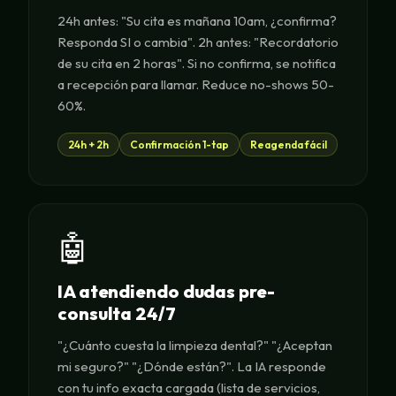
24h antes: "Su cita es mañana 10am, ¿confirma?
Responda SI o cambia". 2h antes: "Recordatorio
de su cita en 2 horas". Si no confirma, se notifica
a recepción para llamar. Reduce no-shows 50-
60%.
24h + 2h
Confirmación 1-tap
Reagenda fácil
🤖
IA atendiendo dudas pre-
consulta 24/7
"¿Cuánto cuesta la limpieza dental?" "¿Aceptan
mi seguro?" "¿Dónde están?". La IA responde
con tu info exacta cargada (lista de servicios,