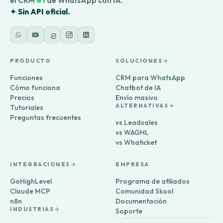
el CRM
#1
de WhatsApp con IA.
✦ Sin API oficial.
PRODUCTO
SOLUCIONES
Funciones
CRM para WhatsApp
Cómo funciona
Chatbot de IA
Precios
Envío masivo
ALTERNATIVAS
Tutoriales
Preguntas frecuentes
vs Leadsales
vs WAGHL
vs Whaticket
INTEGRACIONES
EMPRESA
GoHighLevel
Programa de afiliados
Claude MCP
Comunidad Skool
n8n
Documentación
INDUSTRIAS
Soporte