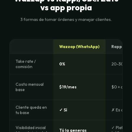
vs app propia
3 formas de tomar órdenes y manejar clientes.
Wazzap (WhatsApp)
Rappi / Ub
Take rate /
0%
20-30%
comisión
Costo mensual
$19/mes
$0 + comis
base
Cliente queda en
✓ Sí
✗ Es de Ra
tu base
Visibilidad inicial
✓ Platafo
Tú la generas