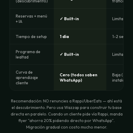
(descubrimiento)
tráfico
Reservas + menú
✓ Built-in
Limitado
+ IA
Tiempo de setup
1 día
1-2 seman
Programa de
✓ Built-in
Limitado a
lealtad
Curva de
Cero (todos saben
Baja (app
aprendizaje
WhatsApp)
instalada)
cliente
Recomendación: NO renuncies a Rappi/UberEats — ahí está
el descubrimiento. Pero usa Wazzap para construir tu base
directa en paralelo. Cuando un cliente pide vía Rappi, manda
flyer "ahorra 20% pidiendo directo por WhatsApp".
Migración gradual con costo mucho menor.