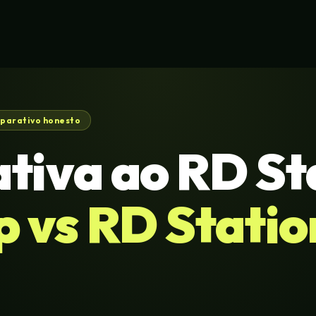
parativo honesto
tiva ao RD St
 vs RD Statio