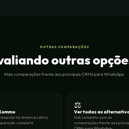
OUTRAS COMPARAÇÕES
valiando outras opçõe
Mais comparações frente aos principais CRMs para WhatsApp.

⚖️
 Kommo
Ver todas as alternativ
popular na América Latina.
Hub completo com as
paração completa.
comparações frente aos princi
CRMs para WhatsApp.