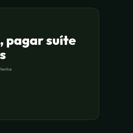
, pagar suíte
s
 tenha