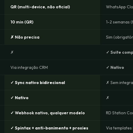
QR (multi-device, não oficial)
WhatsApp Clou
10 min (QR)
1-2 semanas (
✗ Não precisa
Sim (obrigató
✗
✓ Suite comp
Via integração CRM
✓ Nativo
✓ Sync nativo bidirecional
✗ Sem integr
✓ Nativo
✗
✓ Webhook nativo, qualquer modelo
RD Station Co
✓ Spintax + anti-banimento + proxies
Via templates