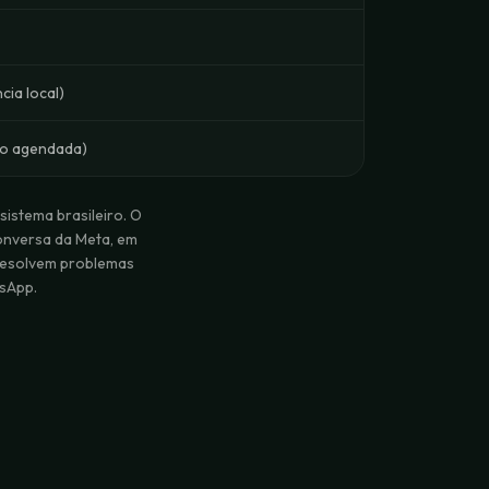
cia local)
mo agendada)
istema brasileiro. O
onversa da Meta, em
resolvem problemas
tsApp.