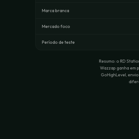
Marca branca
Mercado foco
Período de teste
Resumo: o RD Statio
Wazzap ganha em pr
GoHighLevel, envi
difer