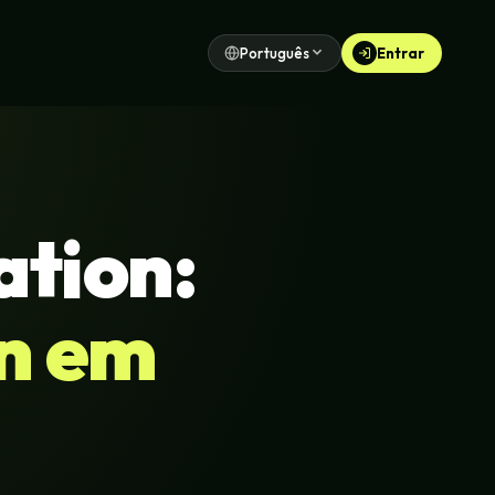
Português
Entrar
ation:
n em