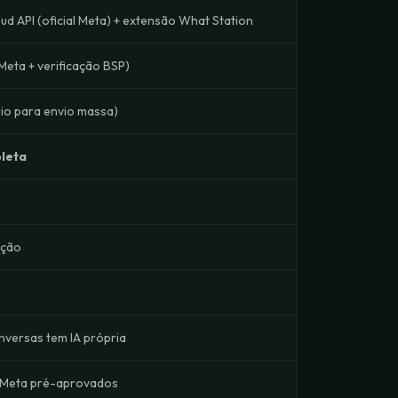
d API (oficial Meta) + extensão What Station
Meta + verificação BSP)
rio para envio massa)
leta
ação
nversas tem IA própria
 Meta pré-aprovados