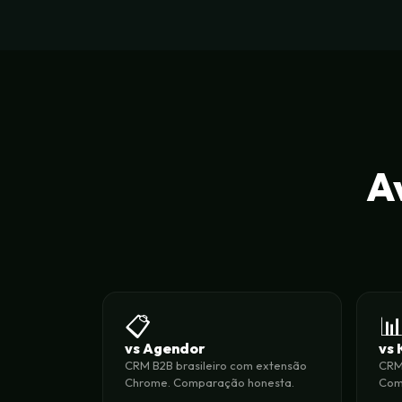
A
📋

vs Agendor
vs
CRM B2B brasileiro com extensão
CRM 
Chrome. Comparação honesta.
Com