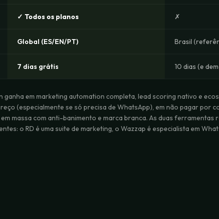
✓ Todos os planos
✗
Global (ES/EN/PT)
Brasil (referên
7 dias grátis
10 dias (e de
n ganha em marketing automation completa, lead scoring nativo e ecoss
eço (especialmente se só precisa de WhatsApp), em não pagar por c
o em massa com anti-banimento e marca branca. As duas ferramentas 
entes: o RD é uma suite de marketing, o Wazzap é especialista em Wha