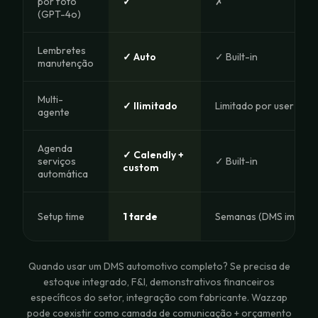
por foto
✓
✗
(GPT-4o)
Lembretes
✓ Auto
✓ Built-in
manutenção
Multi-
✓ Ilimitado
Limitado por user
agente
Agenda
✓ Calendly +
serviços
✓ Built-in
custom
automática
Setup time
1 tarde
Semanas (DMS impleme
Quando usar um DMS automotivo completo? Se precisa de
estoque integrado, F&I, demonstrativos financeiros
específicos do setor, integração com fabricante. Wazzap
pode coexistir como camada de comunicação + orçamento