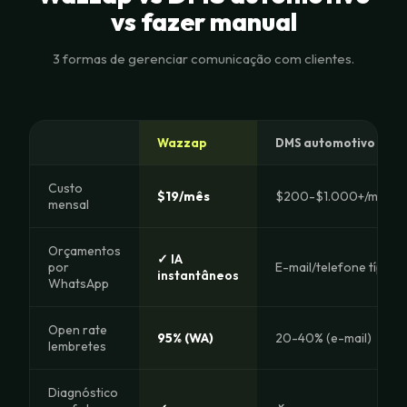
vs fazer manual
3 formas de gerenciar comunicação com clientes.
Wazzap
DMS automotivo (Reyn
Custo
$19/mês
$200-$1.000+/mês
mensal
Orçamentos
✓ IA
por
E-mail/telefone típico
instantâneos
WhatsApp
Open rate
95% (WA)
20-40% (e-mail)
lembretes
Diagnóstico